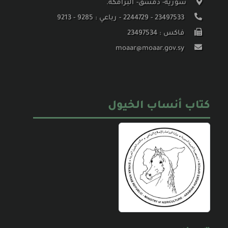
سورية- دمشق- البرامكة.
23497533 - 2244729 - رباعي : 9285 - 9213
فاكس : 23497534
moaar@moaar.gov.sy
كتاب أنساب الخيول