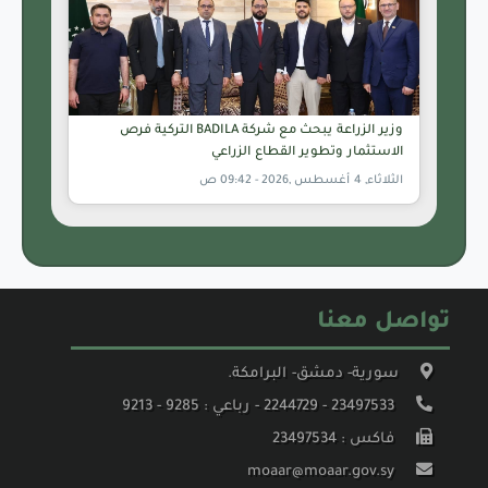
وزير الزراعة يبحث مع شركة BADILA التركية فرص
الاستثمار وتطوير القطاع الزراعي
الثلاثاء, 4 أغسطس ,2026 - 09:42 ص
تواصل معنا
سورية- دمشق- البرامكة.
23497533 - 2244729 - رباعي : 9285 - 9213
فاكس : 23497534
moaar@moaar.gov.sy