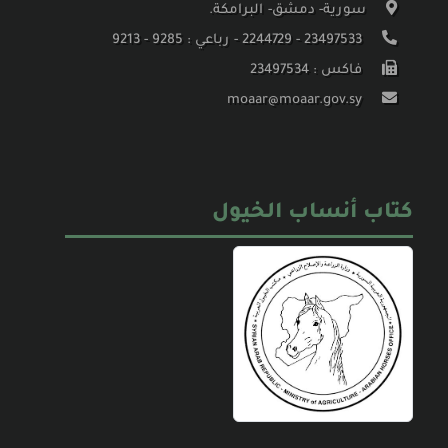
سورية- دمشق- البرامكة.
23497533 - 2244729 - رباعي : 9285 - 9213
فاكس : 23497534
moaar@moaar.gov.sy
كتاب أنساب الخيول